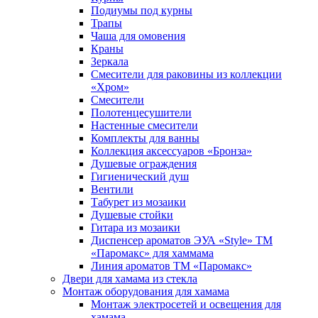
Подиумы под курны
Трапы
Чаша для омовения
Краны
Зеркала
Смесители для раковины из коллекции
«Хром»
Смесители
Полотенцесушители
Настенные смесители
Комплекты для ванны
Коллекция аксессуаров «Бронза»
Душевые ограждения
Гигиенический душ
Вентили
Табурет из мозаики
Душевые стойки
Гитара из мозаики
Диспенсер ароматов ЭУА «Style» ТМ
«Паромакс» для хаммама
Линия ароматов ТМ «Паромакс»
Двери для хамама из стекла
Монтаж оборудования для хамама
Монтаж электросетей и освещения для
хамама