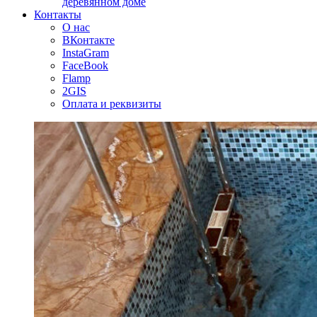
деревянном доме
Контакты
О нас
ВКонтакте
InstaGram
FaceBook
Flamp
2GIS
Оплата и реквизиты