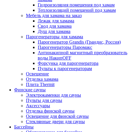
Гидроизоляция помещения под хамам
Теплоизоляций помещений под хамам
Мебель для хамама на заказ
Лежак для хамама
Свод для хамама
Душ для хамама
Парогенераторы для хамама
Парогенератор Grandis (Грандис, Россия)
Парогенераторы Паромакс
Антинакипной магнитный преобразователь
воды НакипOFF
Форсунка для парогенератора
Пульты к парогенераторам
Освещение
Отделка хамама
Плита Thermit
Финские сауны
Электрокаменки для сауны
Пульты для сауны
Аксессуары
Отделка финской сауны
Освещение для финской сауны
Стеклянные двери для сауны
Бассейны