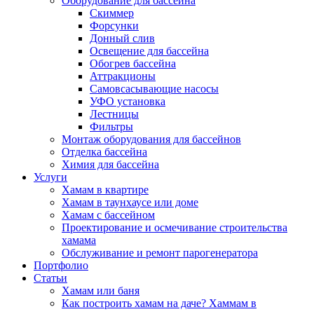
Оборудование для бассейна
Скиммер
Форсунки
Донный слив
Освещение для бассейна
Обогрев бассейна
Аттракционы
Самовсасывающие насосы
УФО установка
Лестницы
Фильтры
Монтаж оборудования для бассейнов
Отделка бассейна
Химия для бассейна
Услуги
Хамам в квартире
Хамам в таунхаусе или доме
Хамам с бассейном
Проектирование и осмечивание строительства
хамама
Обслуживание и ремонт парогенератора
Портфолио
Статьи
Хамам или баня
Как построить хамам на даче? Хаммам в