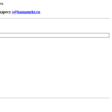
ия.
 адресу
s@hamamekt.ru