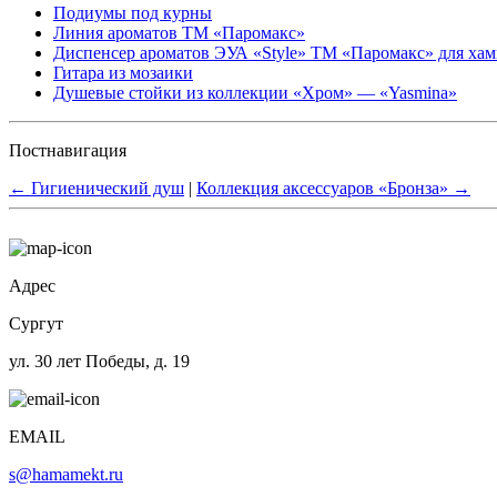
Подиумы под курны
Линия ароматов ТМ «Паромакс»
Диспенсер ароматов ЭУА «Style» ТМ «Паромакс» для ха
Гитара из мозаики
Душевые стойки из коллекции «Хром» — «Yasmina»
Постнавигация
←
Гигиенический душ
|
Коллекция аксессуаров «Бронза»
→
Адрес
Сургут
ул. 30 лет Победы, д. 19
EMAIL
s@hamamekt.ru