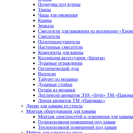
Подиумы под курны
Трапы
Чаша для омовения
Краны
Зеркала
Смесители для раковины из коллекции «Хром
Смесители
Полотенцесушители
Настенные смесители
Комплекты для ванны
Коллекция аксессуаров «Бронза»
Душевые ограждения
Гигиенический душ
Вентили
Табурет из мозаики
Душевые стойки
Гитара из мозаики
Диспенсер ароматов ЭУА «Style» ТМ «Парома
Линия ароматов ТМ «Паромакс»
Двери для хамама из стекла
Монтаж оборудования для хамама
Монтаж электросетей и освещения для хамам
Гидроизоляция помещения под хамам
Теплоизоляций помещений под хамам
Мебель для хамама на заказ