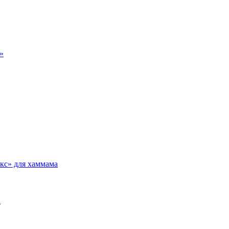
»
кс» для хаммама
а