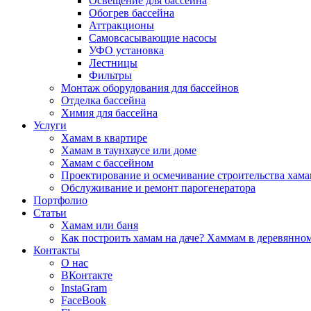
Освещение для бассейна
Обогрев бассейна
Аттракционы
Самовсасывающие насосы
УФО установка
Лестницы
Фильтры
Монтаж оборудования для бассейнов
Отделка бассейна
Химия для бассейна
Услуги
Хамам в квартире
Хамам в таунхаусе или доме
Хамам с бассейном
Проектирование и осмечивание строительства хама
Обслуживание и ремонт парогенератора
Портфолио
Статьи
Хамам или баня
Как построить хамам на даче? Хаммам в деревянно
Контакты
О нас
ВКонтакте
InstaGram
FaceBook