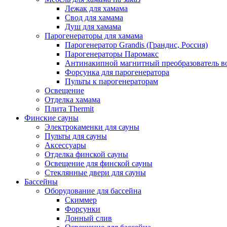
Лежак для хамама
Свод для хамама
Душ для хамама
Парогенераторы для хамама
Парогенератор Grandis (Грандис, Россия)
Парогенераторы Паромакс
Антинакипной магнитный преобразователь 
Форсунка для парогенератора
Пульты к парогенераторам
Освещение
Отделка хамама
Плита Thermit
Финские сауны
Электрокаменки для сауны
Пульты для сауны
Аксессуары
Отделка финской сауны
Освещение для финской сауны
Стеклянные двери для сауны
Бассейны
Оборудование для бассейна
Скиммер
Форсунки
Донный слив