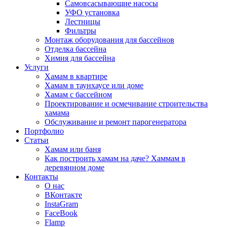
Самовсасывающие насосы
УФО установка
Лестницы
Фильтры
Монтаж оборудования для бассейнов
Отделка бассейна
Химия для бассейна
Услуги
Хамам в квартире
Хамам в таунхаусе или доме
Хамам с бассейном
Проектирование и осмечивание строительства
хамама
Обслуживание и ремонт парогенератора
Портфолио
Статьи
Хамам или баня
Как построить хамам на даче? Хаммам в
деревянном доме
Контакты
О нас
ВКонтакте
InstaGram
FaceBook
Flamp