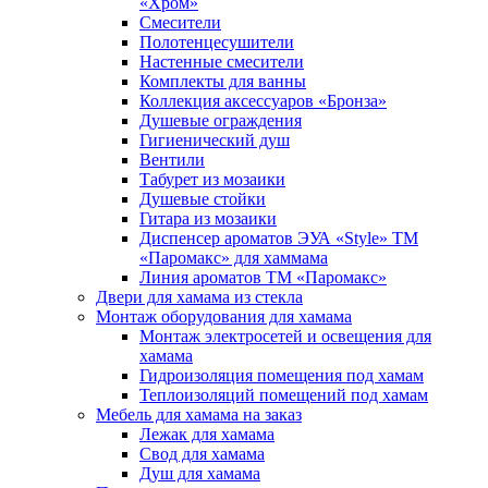
«Хром»
Смесители
Полотенцесушители
Настенные смесители
Комплекты для ванны
Коллекция аксессуаров «Бронза»
Душевые ограждения
Гигиенический душ
Вентили
Табурет из мозаики
Душевые стойки
Гитара из мозаики
Диспенсер ароматов ЭУА «Style» ТМ
«Паромакс» для хаммама
Линия ароматов ТМ «Паромакс»
Двери для хамама из стекла
Монтаж оборудования для хамама
Монтаж электросетей и освещения для
хамама
Гидроизоляция помещения под хамам
Теплоизоляций помещений под хамам
Мебель для хамама на заказ
Лежак для хамама
Свод для хамама
Душ для хамама