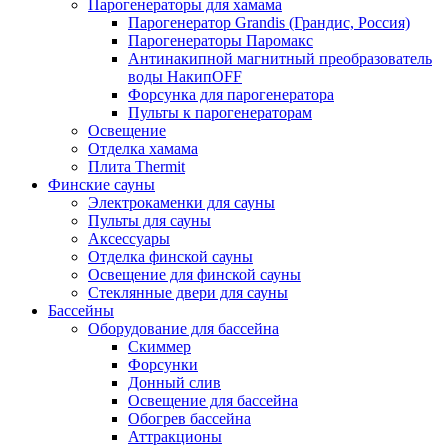
Парогенераторы для хамама
Парогенератор Grandis (Грандис, Россия)
Парогенераторы Паромакс
Антинакипной магнитный преобразователь
воды НакипOFF
Форсунка для парогенератора
Пульты к парогенераторам
Освещение
Отделка хамама
Плита Thermit
Финские сауны
Электрокаменки для сауны
Пульты для сауны
Аксессуары
Отделка финской сауны
Освещение для финской сауны
Стеклянные двери для сауны
Бассейны
Оборудование для бассейна
Скиммер
Форсунки
Донный слив
Освещение для бассейна
Обогрев бассейна
Аттракционы