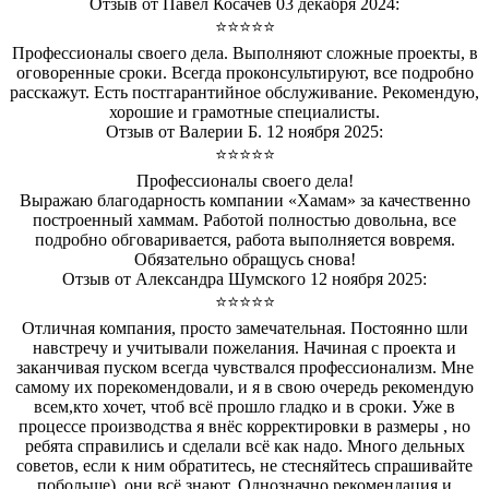
Отзыв от Павел Косачев 03 декабря 2024:
⭐⭐⭐⭐⭐
Профессионалы своего дела. Выполняют сложные проекты, в
оговоренные сроки. Всегда проконсультируют, все подробно
расскажут. Есть постгарантийное обслуживание. Рекомендую,
хорошие и грамотные специалисты.
Отзыв от Валерии Б. 12 ноября 2025:
⭐⭐⭐⭐⭐
Профессионалы своего дела!
Выражаю благодарность компании «Хамам» за качественно
построенный хаммам. Работой полностью довольна, все
подробно обговаривается, работа выполняется вовремя.
Обязательно обращусь снова!
Отзыв от Александра Шумского 12 ноября 2025:
⭐⭐⭐⭐⭐
Отличная компания, просто замечательная. Постоянно шли
навстречу и учитывали пожелания. Начиная с проекта и
заканчивая пуском всегда чувствался профессионализм. Мне
самому их порекомендовали, и я в свою очередь рекомендую
всем,кто хочет, чтоб всё прошло гладко и в сроки. Уже в
процессе производства я внёс корректировки в размеры , но
ребята справились и сделали всё как надо. Много дельных
советов, если к ним обратитесь, не стесняйтесь спрашивайте
побольше), они всё знают. Однозначно рекомендация и