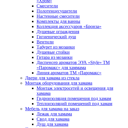
«Хром»
Смесители
Полотенцесушители
Настенные смесители
Комплекты для ванны
Коллекция аксессуаров «Бронза»
Душевые ограждения
Гигиенический душ
Вентили
Табурет из мозаики
Душевые стойки
Гитара из мозаики
Диспенсер ароматов ЭУА «Style» ТМ
«Паромакс» для хаммама
Линия ароматов ТМ «Паромакс»
Двери для хамама из стекла
Монтаж оборудования для хамама
Монтаж электросетей и освещения для
хамама
Гидроизоляция помещения под хамам
Теплоизоляций помещений под хамам
Мебель для хамама на заказ
Лежак для хамама
Свод для хамама
Душ для хамама