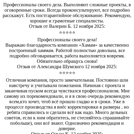
Профессионалы своего дела. Выполняют сложные проекты, в
оговоренные сроки. Всегда проконсультируют, все подробно
расскажут. Есть постгарантийное обслуживание. Рекомендую,
хорошие и грамотные специалисты.
Отзыв от Валерии Б. 12 ноября 2025:
⭐⭐⭐⭐⭐
Профессионалы своего дела!
Выражаю благодарность компании «Хамам» за качественно
построенный хаммам. Работой полностью довольна, все
подробно обговаривается, работа выполняется вовремя.
Обязательно обращусь снова!
Отзыв от Александра Шумского 12 ноября 2025:
⭐⭐⭐⭐⭐
Отличная компания, просто замечательная. Постоянно шли
навстречу и учитывали пожелания. Начиная с проекта и
заканчивая пуском всегда чувствался профессионализм. Мне
самому их порекомендовали, и я в свою очередь рекомендую
всем,кто хочет, чтоб всё прошло гладко и в сроки. Уже в
процессе производства я внёс корректировки в размеры , но
ребята справились и сделали всё как надо. Много дельных
советов, если к ним обратитесь, не стесняйтесь спрашивайте
побольше), они всё знают. Однозначно рекомендация и
доверие.
Отзыв от Ольги К. 12 ноября 2025: