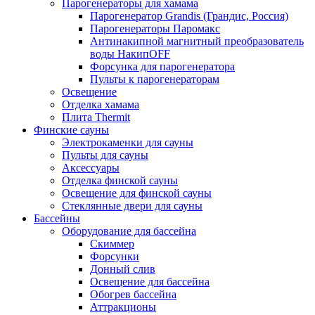
Парогенераторы для хамама
Парогенератор Grandis (Грандис, Россия)
Парогенераторы Паромакс
Антинакипной магнитный преобразователь
воды НакипOFF
Форсунка для парогенератора
Пульты к парогенераторам
Освещение
Отделка хамама
Плита Thermit
Финские сауны
Электрокаменки для сауны
Пульты для сауны
Аксессуары
Отделка финской сауны
Освещение для финской сауны
Стеклянные двери для сауны
Бассейны
Оборудование для бассейна
Скиммер
Форсунки
Донный слив
Освещение для бассейна
Обогрев бассейна
Аттракционы