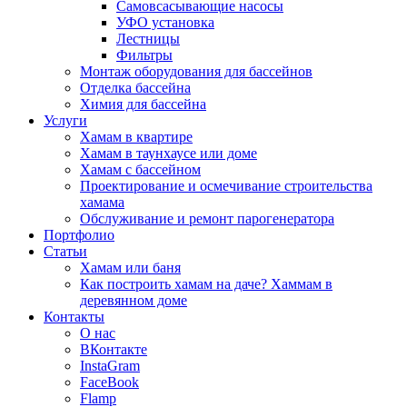
Самовсасывающие насосы
УФО установка
Лестницы
Фильтры
Монтаж оборудования для бассейнов
Отделка бассейна
Химия для бассейна
Услуги
Хамам в квартире
Хамам в таунхаусе или доме
Хамам с бассейном
Проектирование и осмечивание строительства
хамама
Обслуживание и ремонт парогенератора
Портфолио
Статьи
Хамам или баня
Как построить хамам на даче? Хаммам в
деревянном доме
Контакты
О нас
ВКонтакте
InstaGram
FaceBook
Flamp