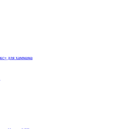
кс» для хаммама
а