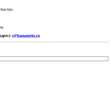
 быстро.
.
ия.
 адресу
s@hamamekt.ru