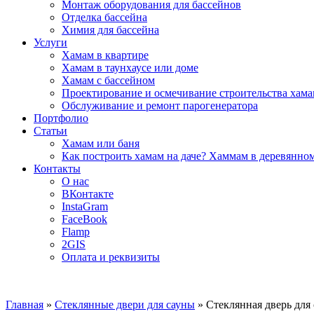
Монтаж оборудования для бассейнов
Отделка бассейна
Химия для бассейна
Услуги
Хамам в квартире
Хамам в таунхаусе или доме
Хамам с бассейном
Проектирование и осмечивание строительства хама
Обслуживание и ремонт парогенератора
Портфолио
Статьи
Хамам или баня
Как построить хамам на даче? Хаммам в деревянно
Контакты
О нас
ВКонтакте
InstaGram
FaceBook
Flamp
2GIS
Оплата и реквизиты
Главная
»
Стеклянные двери для сауны
»
Стеклянная дверь для