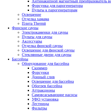
Антинакипной магнитный преобразователь 
Форсунка для парогенератора
Пульты к парогенераторам
Освещение
Отделка хамама
Плита Thermit
Финские сауны
Электрокаменки для сауны
Пульты для сауны
Аксессуары
Отделка финской сауны
Освещение для финской сауны
Стеклянные двери для сауны
Бассейны
Оборудование для бассейна
Скиммер
Форсунки
Донный слив
Освещение для бассейна
Обогрев бассейна
Аттракционы
Самовсасывающие насосы
УФО установка
Лестницы
Фильтры