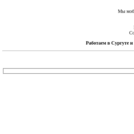
Мы моби
Со
Работаем в Сургуте и 