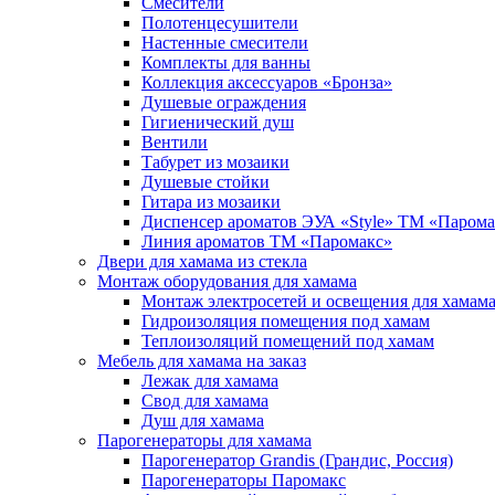
Смесители
Полотенцесушители
Настенные смесители
Комплекты для ванны
Коллекция аксессуаров «Бронза»
Душевые ограждения
Гигиенический душ
Вентили
Табурет из мозаики
Душевые стойки
Гитара из мозаики
Диспенсер ароматов ЭУА «Style» ТМ «Парома
Линия ароматов ТМ «Паромакс»
Двери для хамама из стекла
Монтаж оборудования для хамама
Монтаж электросетей и освещения для хамам
Гидроизоляция помещения под хамам
Теплоизоляций помещений под хамам
Мебель для хамама на заказ
Лежак для хамама
Свод для хамама
Душ для хамама
Парогенераторы для хамама
Парогенератор Grandis (Грандис, Россия)
Парогенераторы Паромакс