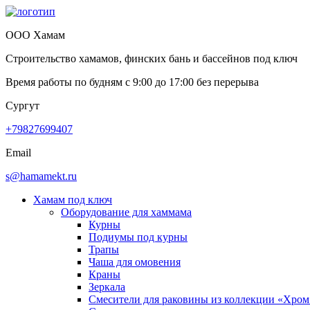
ООО Хамам
Строительство хамамов, финских бань и бассейнов под ключ
Время работы по будням с
9:00
до
17:00
без перерыва
Сургут
+79827699407
Email
s@hamamekt.ru
Хамам под ключ
Оборудование для хаммама
Курны
Подиумы под курны
Трапы
Чаша для омовения
Краны
Зеркала
Смесители для раковины из коллекции «Хром