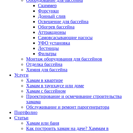
Оборудование для бассейна
Скиммер
Форсунки
Донный слив
Освещение для бассейна
Обогрев бассейна
Аттракционы
Самовсасывающие насосы
УФО установка
Лестницы
Фильтры
Монтаж оборудования для бассейнов
Отделка бассейна
Химия для бассейна
Услуги
Хамам в квартире
Хамам в таунхаусе или доме
Хамам с бассейном
Проектирование и осмечивание строительства
хамама
Обслуживание и ремонт парогенератора
Портфолио
Статьи
Хамам или баня
Как построить хамам на даче? Хаммам в