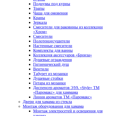
Подиумы под курны
Трапы
Чаша для омовения
Краны
Зеркала
Смесители для раковины из коллекции
«Хром»
Смесители
Полотенцесушители
Настенные смесители
Комплекты для ванны
Коллекция аксессуаров «Бронза»
Душевые ограждения
Гигиенический душ
Вентили
Табурет из мозаики
Душевые стойки
Гитара из мозаики
Диспенсер ароматов ЭУА «Style» ТМ
«Паромакс» для хаммама
Линия ароматов ТМ «Паромакс»
Двери для хамама из стекла
Монтаж оборудования для хамама
Монтаж электросетей и освещения для
хамама