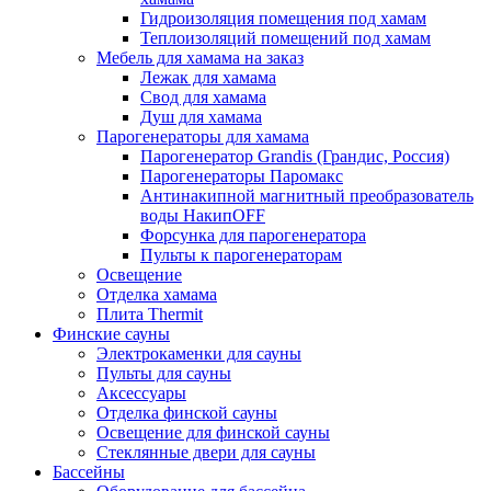
Гидроизоляция помещения под хамам
Теплоизоляций помещений под хамам
Мебель для хамама на заказ
Лежак для хамама
Свод для хамама
Душ для хамама
Парогенераторы для хамама
Парогенератор Grandis (Грандис, Россия)
Парогенераторы Паромакс
Антинакипной магнитный преобразователь
воды НакипOFF
Форсунка для парогенератора
Пульты к парогенераторам
Освещение
Отделка хамама
Плита Thermit
Финские сауны
Электрокаменки для сауны
Пульты для сауны
Аксессуары
Отделка финской сауны
Освещение для финской сауны
Стеклянные двери для сауны
Бассейны